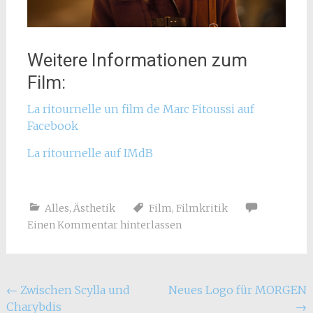
Weitere Informationen zum
Film:
La ritournelle un film de Marc Fitoussi auf
Facebook
La ritournelle auf IMdB
Alles
,
Ästhetik
Film
,
Filmkritik
Einen Kommentar hinterlassen
Beitragsnavigation
←
Zwischen Scylla und
Neues Logo für MORGEN
Charybdis
→