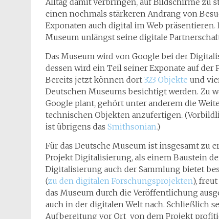
Alltag damit verbringen, auf Bildschirme zu
einen nochmals stärkeren Andrang von Besuc
Exponaten auch digital im Web präsentieren. 
Museum unlängst seine digitale Partnerschaf
Das Museum wird von Google bei der Digitali
dessen wird ein Teil seiner Exponate auf der P
Bereits jetzt können dort
323 Objekte
und vie
Deutschen Museums besichtigt werden. Zu we
Google plant, gehört unter anderem die Wei
technischen Objekten anzufertigen. (Vorbildl
ist übrigens das
Smithsonian
.)
Für das Deutsche Museum ist insgesamt zu er
Projekt Digitalisierung, als einem Baustein de
Digitalisierung auch der Sammlung bietet b
(
zu den digitalen Forschungsprojekten
), fre
das Museum durch die Veröffentlichung ausge
auch in der digitalen Welt nach. Schließlich
Aufbereitung vor Ort von dem Projekt profiti