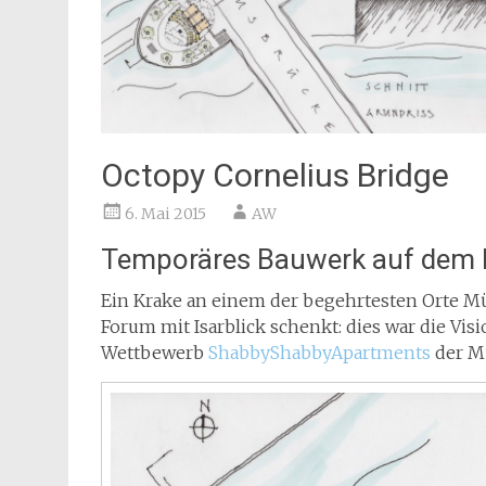
Octopy Cornelius Bridge
6. Mai 2015
AW
Temporäres Bauwerk auf dem Pf
Ein Krake an einem der begehrtesten Orte M
Forum mit Isarblick schenkt: dies war die Vi
Wettbewerb
ShabbyShabbyApartments
der M