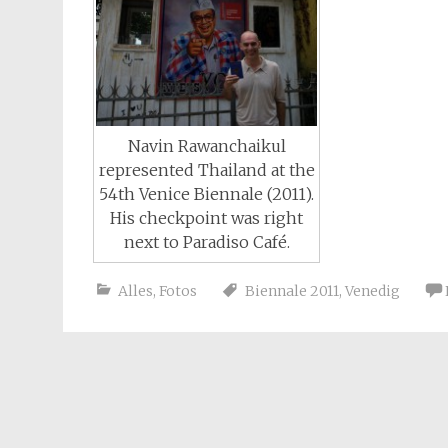
Navin Rawanchaikul
represented Thailand at the
54th Venice Biennale (2011).
His checkpoint was right
next to Paradiso Café.
Alles
,
Fotos
Biennale 2011
,
Venedig