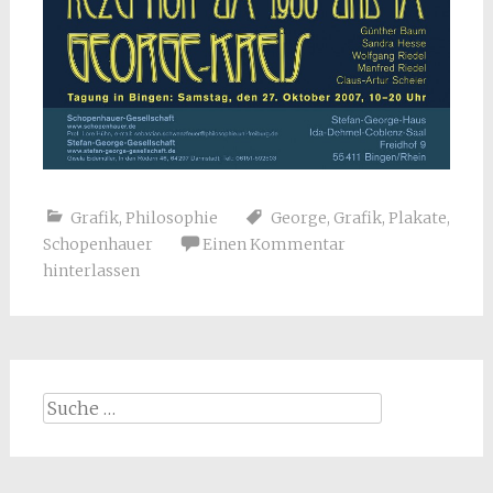
Grafik
,
Philosophie
George
,
Grafik
,
Plakate
,
Schopenhauer
Einen Kommentar
hinterlassen
Suche
nach: